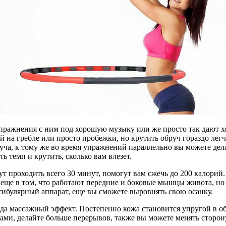
о упражнения с ним под хорошую музыку или же просто так дают
й на гребле или просто пробежки, но крутить обруч гораздо лег
уча, к тому же во время упражнений параллельно вы можете дела
 темп и крутить, сколько вам влезет.
ут проходить всего 30 минут, помогут вам сжечь до 200 калорий.
а еще в том, что работают передние и боковые мышцы живота, н
тибулярный аппарат, еще вы сможете выровнять свою осанку.
да массажный эффект. Постепенно кожа становится упругой в об
ками, делайте больше перерывов, также вы можете менять сторон