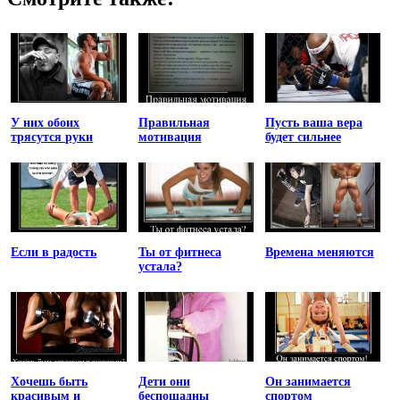
У них обоих
Правильная
Пусть ваша вера
трясутся руки
мотивация
будет сильнее
Если в радость
Ты от фитнеса
Времена меняются
устала?
Хочешь быть
Дети они
Он занимается
красивым и
беспощадны
спортом