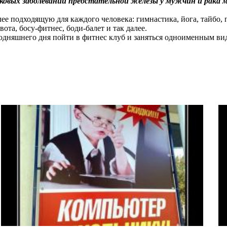
аковых заболеваний предстательной железы у мужчин и рака
е подходящую для каждого человека: гимнастика, йога, тайбо, пи
ота, босу-фитнес, боди-балет и так далее.
егодняшнего дня пойти в фитнес клуб и заняться одноименным ви