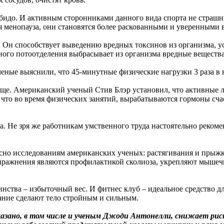
ибидо. И активным сторонниками данного вида спорта не страш
я менопауза, они становятся более раскованными и уверенными в
 Он способствует выведению вредных токсинов из организма, ус
ного потоотделения выбрасывает из организма вредные вещества
ченые выяснили, что 45-минутные физические нагрузки 3 раза в
още. Американский ученый Стив Блэр установил, что активные 
 что во время физических занятий, вырабатываются гормоны сча
а. Не зря же работникам умственного труда настоятельно реком
асно исследованиям американских ученых: растягивания и прыж
пражнения являются профилактикой сколиоза, укрепляют мышечны
ства – избыточный вес. И фитнес клуб – идеальное средство дл
ание сделают тело стройным и сильным.
оказано, в том числе и ученым Джоди Антонелли, снижает рис