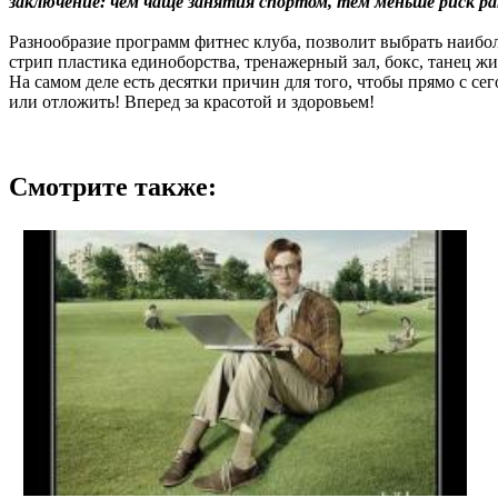
заключение: чем чаще занятия спортом, тем меньше риск р
Разнообразие программ фитнес клуба, позволит выбрать наиболе
стрип пластика единоборства, тренажерный зал, бокс, танец жив
На самом деле есть десятки причин для того, чтобы прямо с с
или отложить! Вперед за красотой и здоровьем!
Смотрите также: