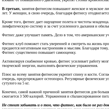
В-третьих
, занятия фитнесом повышают женское и мужское л
лет. У женщин, в свою очередь, благодаря фитнесу отодвигаетс
Кроме того, фитнес дает ощущение полета и чистоты младенца.
лимфатическую систему и за счет усиленного дыхания и обиль
Фитнес даже улучшает память. Дело в том, что американские у
Фитнес клуб поможет стать уверенней и смотреть на жизнь пр
предаются негативным настроениям и мыслям. Благодаря тому,
Фитнес существенно повышает самооценку.
Активизируя снабжение кровью, фитнес усиливает работу мозг
творческой энергии, выполнять физические упражнения.
Плюс ко всему занятия фитнесом укрепит спину и кости. Согл
очередь, предупреждают остеопороз. Регулярные физические у
сутулого на 5 кг.
Конечно, самой важной причиной занятия фитнесов для большин
сжигается 3 500 калорий. Упражнения и сбалансированное пит
Не стоит забывать и о том, что фитнес, как было не раз д