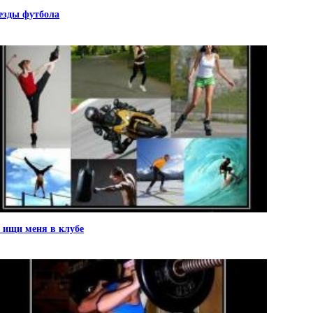
езды футбола
 ищи меня в клубе