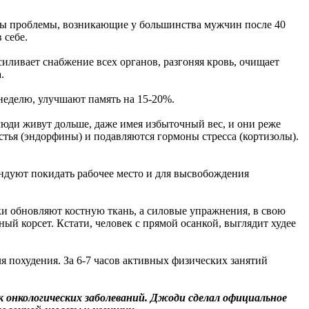
ны проблемы, возникающие у большинства мужчин после 40
 себе.
иливает снабжение всех органов, разгоняя кровь, очищает
.
 неделю, улучшают память на 15-20%.
люди живут дольше, даже имея избыточный вес, и они реже
стья (эндорфины) и подавляются гормоны стресса (кортизолы).
ендуют покидать рабочее место и для высвобождения
ки обновляют костную ткань, а силовые упражнения, в свою
й корсет. Кстати, человек с прямой осанкой, выглядит худее
я похудения. За 6-7 часов активных физических занятий
к онкологических заболеваний. Джоди сделал официальное