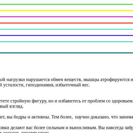
ской нагрузки нарушается обмен веществ, мышцы атрофируются и
й усталости, гиподинамия, избыточный вес.
тете стройную фигуру, но и избавитесь от проблем со здоровьем
вый взгляд.
оит, вы бодры и активны. Тем более, научно доказано, что занима
ровки делают вас более сильным и выносливым. Вы навсегда забуд
 сосудов, очистят кровь.