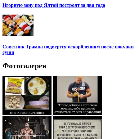
Игорную зону под Ялтой построят за два года
Советник Трампа подвергся оскорблениям после покупки
суши
Фотогалерея