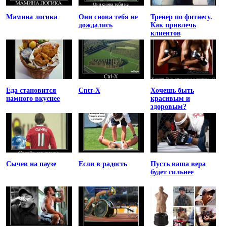
Мамина логика
Они снова тебя не
Тренер по фитнесу.
дождались
Как привлечь
клиентов
Еда становится
Cntr-X
Хочешь быть
намного вкуснее
красивым и
здоровым?
Сычев на паузе
Если в радость
Пусть ваша вера
будет сильнее