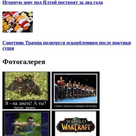
Игорную зону под Ялтой построят за два года
Советник Трампа подвергся оскорблениям после покупки
суши
Фотогалерея