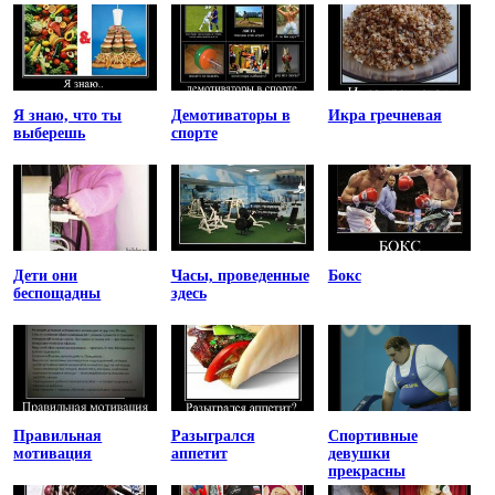
Я знаю, что ты
Демотиваторы в
Икра гречневая
выберешь
спорте
Дети они
Часы, проведенные
Бокс
беспощадны
здесь
Правильная
Разыгрался
Спортивные
мотивация
аппетит
девушки
прекрасны