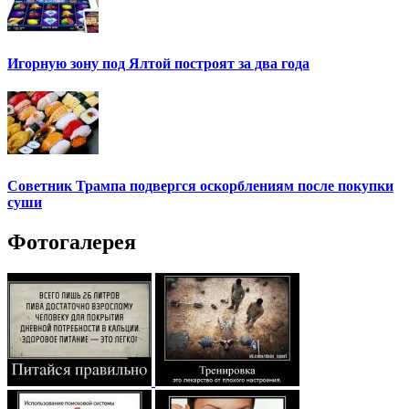
Игорную зону под Ялтой построят за два года
Советник Трампа подвергся оскорблениям после покупки
суши
Фотогалерея