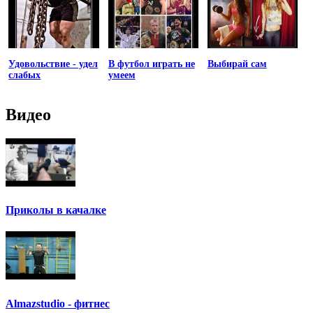
Удовольствие - удел
В футбол играть не
Выбирай сам
слабых
умеем
Видео
Приколы в качалке
Аlmazstudio - фитнес