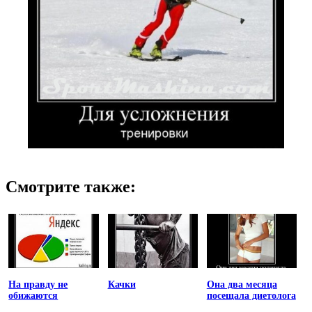
Смотрите также:
На правду не
Качки
Она два месяца
обижаются
посещала диетолога